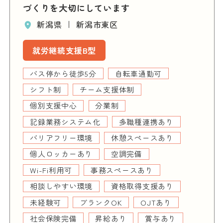
長野県
長野市
就労継続支援B型
駐車場あり
自転車通勤可
短時間勤務可
時短勤務制度あり
残業ほぼなし
曜日固定可
チーム支援体制
個別支援中心
り
分業制
多職種連携あり
り
バリアフリー環境
休憩スペースあ
個人ロッカーあり
空調完備
Wi-Fi利用可
事務スペースあり
り
相談しやすい環境
資格取得支援あ
り
ブランクOK
OJTあり
社会保
り
昇給あり
賞与あり