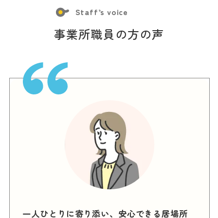
Staff’s voice
事業所職員の方の声
居場所
為せば成る（なせばなる）