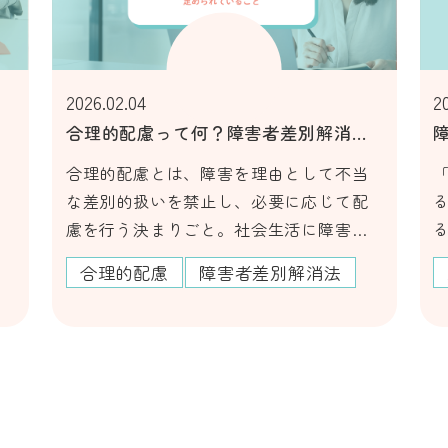
2026.02.09
別解消法
障がいのある人と生活保護法｜対象に
なるケースや誤解されやすい点
して不当
「障がいがあっても生活保護を受けられ
応じて配
る？」「自分は生活保護の対象にな
に障害を
る？」「障害年金と生活保護は同時に受
・個人問
給できる？」など、生活保護に関して疑
解消法
生活保護
べきトピ
問を感じている人も多いのではないでし
を規定し
ょうか。今回は、生活保護の仕組みを説
するとと
明するとともに、障がいのある人でも生
背景や配
活保護の対象になるかや、誤解されがち
るのかな
なポイントなどを解説します。生活保護
を受けるのは決して恥ずかしいことでは