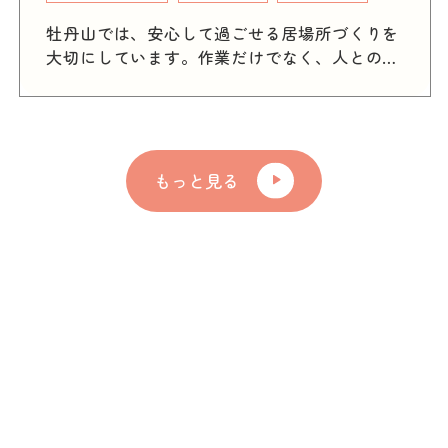
づくりを
ゆっくりでも、間違っても大丈夫。 何
人とのつ
とつひとつ、自分自身の力でやってみ
人ひとり
大切さを実感すること。 あすラボではそんな
います。
思いを持って支援を行っています。 自分は何
ちを大切
をしてみたいのか、将来どんな自分で
ていきた
か。 あすラボは、なりたい自分になる
もっと見る
事業所です。 今日はどんな一日を送りたいの
か、明日は何に挑戦してみるのか。 そ
日々の目標を、一緒に探していきまし
あすラボは、あなたの夢を応援します