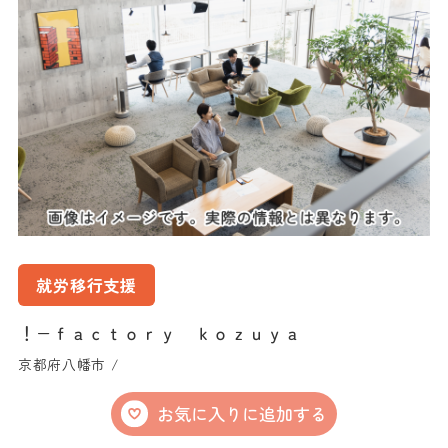
就労移行支援
！−ｆａｃｔｏｒｙ ｋｏｚｕｙａ
京都府八幡市 /
お気に入りに追加する