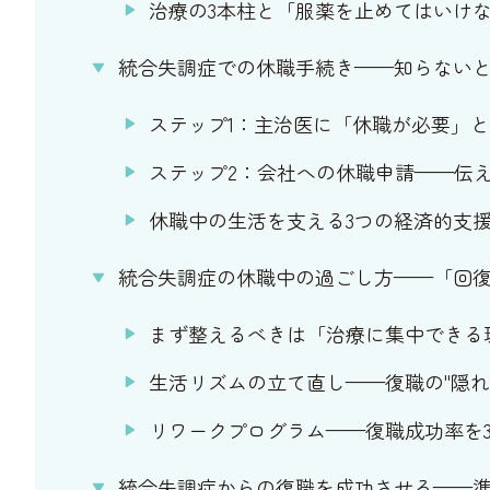
治療の3本柱と「服薬を止めてはいけ
統合失調症での休職手続き——知らない
ステップ1：主治医に「休職が必要」
ステップ2：会社への休職申請——伝え
休職中の生活を支える3つの経済的支
統合失調症の休職中の過ごし方——「回
まず整えるべきは「治療に集中できる
生活リズムの立て直し——復職の"隠れ
リワークプログラム——復職成功率を3
統合失調症からの復職を成功させる——