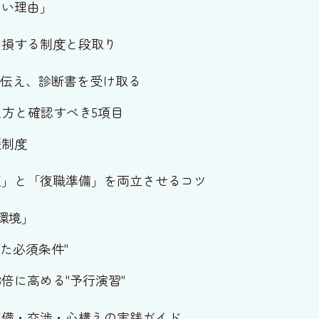
ない理由」
と損する制度と段取り
と伝え、診断書を受け取る
方と確認すべき5項目
援制度
復」と「復職準備」を両立させるコツ
環境」
た必須条件"
倍に高める"予行演習"
準備・交渉・心構えの実践ガイド