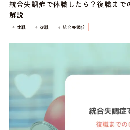
統合失調症で休職したら？復職まで
解説
# 休職
# 復職
# 統合失調症