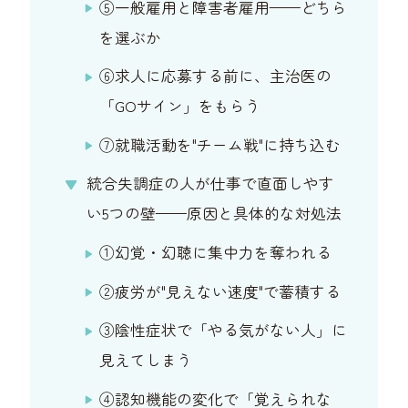
⑤一般雇用と障害者雇用——どちら
を選ぶか
⑥求人に応募する前に、主治医の
「GOサイン」をもらう
⑦就職活動を"チーム戦"に持ち込む
統合失調症の人が仕事で直面しやす
い5つの壁——原因と具体的な対処法
①幻覚・幻聴に集中力を奪われる
②疲労が"見えない速度"で蓄積する
③陰性症状で「やる気がない人」に
見えてしまう
④認知機能の変化で「覚えられな