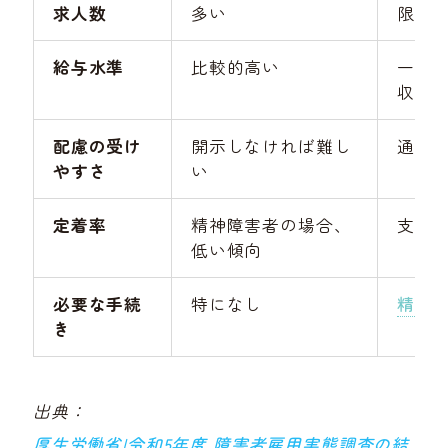
求人数
多い
限ら
給与水準
比較的高い
一般
収は約
配慮の受け
開示しなければ難し
通院
やすさ
い
定着率
精神障害者の場合、
支援
低い傾向
必要な手続
特になし
精神
き
出典：
厚生労働省|令和5年度 障害者雇用実態調査の結